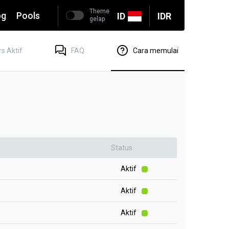
Theme
og
Pools
ID
IDR
gelap
s Aktif
FAQ
Cara memulai
Status
Aktif
Aktif
Aktif