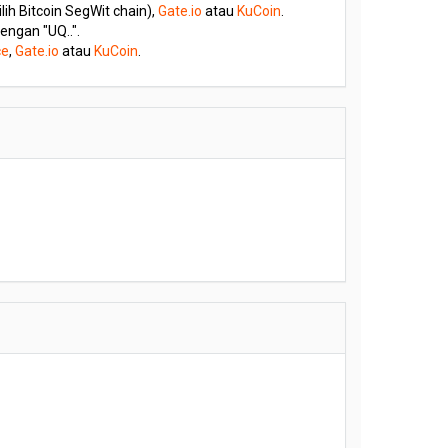
ilih Bitcoin SegWit chain),
Gate.io
atau
KuCoin
.
engan "UQ..".
ce
,
Gate.io
atau
KuCoin
.