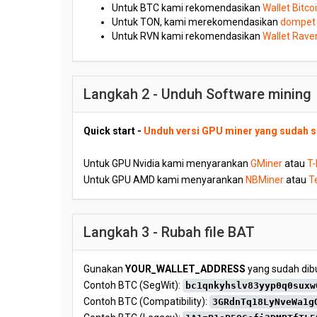
Untuk BTC kami rekomendasikan
Wallet Bitco
Untuk TON, kami merekomendasikan
dompet 
Untuk RVN kami rekomendasikan
Wallet Rave
Langkah 2 - Unduh Software mining
Quick start -
Unduh versi GPU miner yang sudah s
Untuk GPU Nvidia kami menyarankan
GMiner
atau
T
Untuk GPU AMD kami menyarankan
NBMiner
atau
T
Langkah 3 - Rubah file BAT
Gunakan
YOUR_WALLET_ADDRESS
yang sudah dibu
Contoh BTC (SegWit):
bc1qnkyhslv83yyp0q0suxw
Contoh BTC (Compatibility):
3GRdnTq18LyNveWa1g