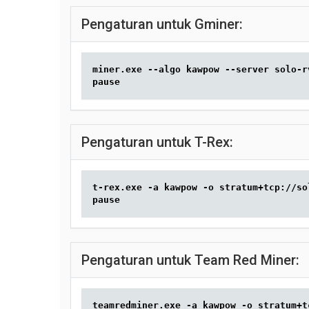
Pengaturan untuk Gminer:
miner.exe --algo kawpow --server solo-r
pause
Pengaturan untuk T-Rex:
t-rex.exe -a kawpow -o stratum+tcp://so
pause
Pengaturan untuk Team Red Miner:
teamredminer.exe -a kawpow -o stratum+t