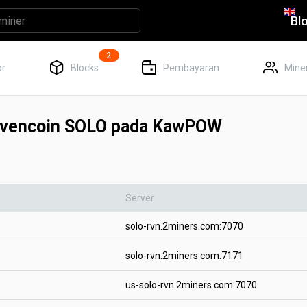
Bl
2
or
Blocks
Pembayaran
Miner
avencoin SOLO pada KawPOW
Server
solo-rvn.2miners.com:7070
solo-rvn.2miners.com:7171
us-solo-rvn.2miners.com:7070