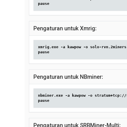
pause
Pengaturan untuk Xmrig:
xmrig.exe -a kawpow -o solo-rvn.2miners
pause
Pengaturan untuk NBminer:
nbminer.exe -a kawpow -o stratum+tcp://
pause
Pengaturan untuk SRBMiner-Multi: