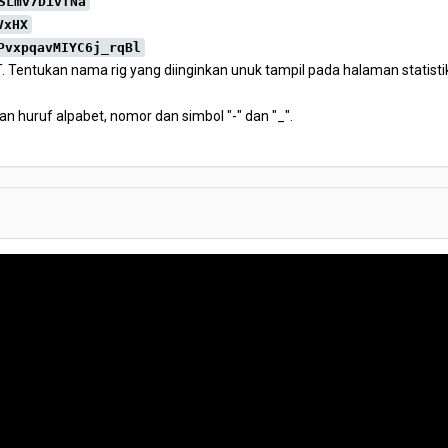
SLmv7DivfNa
VxHX
PvxpqavMIYC6j_rqBl
. Tentukan nama rig yang diinginkan unuk tampil pada halaman statistik 
an huruf alpabet, nomor dan simbol "-" dan "_".