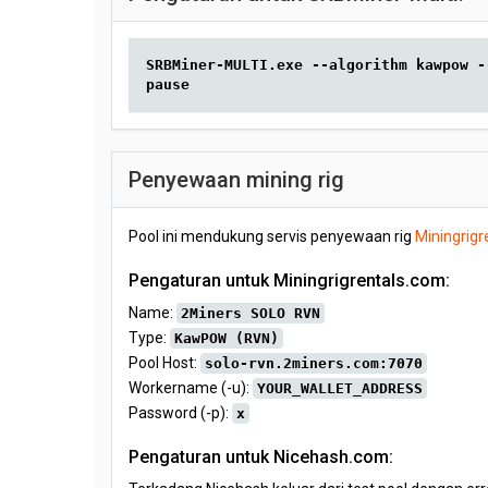
SRBMiner-MULTI.exe --algorithm kawpow -
pause
Penyewaan mining rig
Pool ini mendukung servis penyewaan rig
Miningrigr
Pengaturan untuk Miningrigrentals.com:
Name:
2Miners SOLO RVN
Type:
KawPOW (RVN)
Pool Host:
solo-rvn.2miners.com:7070
Workername (-u):
YOUR_WALLET_ADDRESS
Password (-p):
x
Pengaturan untuk Nicehash.com: