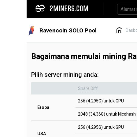
2MINERS.COM
Ravencoin SOLO Pool
Dasb
Bagaimana memulai mining R
Pilih server mining anda:
Share Diff
256 (4.295G) untuk GPU
Eropa
2048 (34.36G) untuk Nicehash
256 (4.295G) untuk GPU
USA