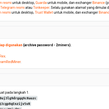
in resmi
untuk desktop,
Guarda
untuk mobile, dan exchanger
Binance
(p
Telegram resmi
atau
Tonkeeper
. Selalu gunakan alamat yang dimulai d
n resmi
untuk desktop,
Trust Wallet
untuk mobile, dan exchanger
Binan
iap digunakan
(archive password - 2miners).
-Rex
.
eamRedMiner
.
at pada langkah 1.
0uj3lg9drgqq9c0auzc
QJcgp8qEnzijv5vR