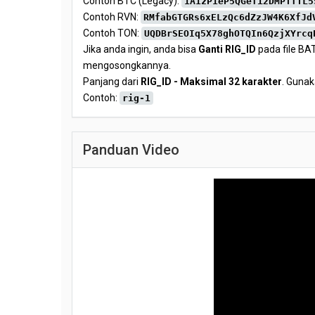
Contoh BTC (Legacy):
1A1zP1eP5QGefi2DMPTfTL5
Contoh RVN:
RMfabGTGRs6xELzQc6dZzJW4K6XfJd
Contoh TON:
UQDBrSEOIq5X78ghOTQIn6QzjXYrcq
Jika anda ingin, anda bisa
Ganti RIG_ID
pada file BAT
mengosongkannya.
Panjang dari
RIG_ID - Maksimal 32 karakter
. Gunak
Contoh:
rig-1
Panduan Video