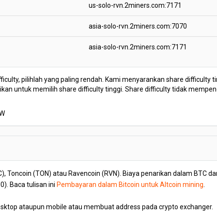
us-solo-rvn.2miners.com:7171
asia-solo-rvn.2miners.com:7070
asia-solo-rvn.2miners.com:7171
fficulty, pilihlah yang paling rendah. Kami menyarankan share difficulty
n untuk memilih share difficulty tinggi. Share difficulty tidak mempe
OW
, Toncoin (TON) atau Ravencoin (RVN). Biaya penarikan dalam BTC dan
). Baca tulisan ini
Pembayaran dalam Bitcoin untuk Altcoin mining
.
esktop ataupun mobile atau membuat address pada crypto exchanger.