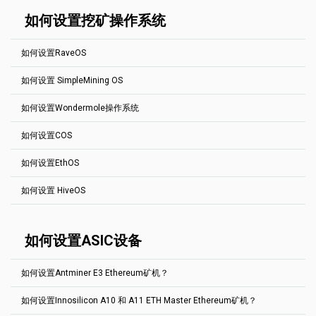
请使用英文字母、数字和符号"-"和"_"。你可以留空。
这是基本的设置，用于 Bitcoin Gold 矿池。你可以很容易地设置任何
请使用英文字母、数字和符号"-"和"_"。你可以留空。
port 4040 --user YOUR_ADDRESS.RIG_ID --pass x
中，然后通过点击工人配置中的标签选择矿池和新添加的钱包。要设
其他的 Equihash 144.5泳池 地址
如何设置挖矿操作系统
置利润开关。
阅读本文（英文）
YOUR_ADDRESS
是你的钱包地址。
miniZ.exe --url YOUR_ADDRESS.RIG_ID@btg.2miners.com:4040 --
RIG_ID
是您希望在矿机统计页面中显示的矿机名称。最多32个字符。
ETH (gminer): --pass x --algo ethash --server (POOL:ETH-2MINERS) --
log --gpu-line --extra
请使用英文字母、数字和符号"-"和"_"。你可以留空。
port (AUTO) --ssl 0 --user (WALLET:ETH).(WORKER)
如何设置RaveOS
YOUR_ADDRESS
是你的钱包地址。
Aeternity
RIG_ID
是您希望在矿机统计页面中显示的矿机名称。最多32个字符。
如何设置 SimpleMining OS
miner.exe --algo aeternity --server ae.2miners.com --port 4040 --
请使用英文字母、数字和符号"-"和"_"。你可以留空。
RaveOS是一款很受欢迎的专为挖矿而创建的Linux发行版。您可以在
user YOUR_ADDRESS.RIG_ID
我们的博客里找到完整的
RaveOS
安装指南
（英文版）。
如何设置Wondermole操作系统
简单挖矿 是一个非常流行的挖矿发行版。请找到最重要的矿池的基本
Grin
请从下方了解对于以太坊矿池的基本操作流程。您可以按照如下指南
设置。你可以很容易地设置任何其他的矿池，只需更改 host:port
轻松上手任何其它矿池。请前往相关矿池的“
如何入门
”板块。根据步
miner.exe --algo grin29 --server grin.2miners.com --port 3030 --user
如何设置COS
骤1创建一个钱包地址。
Wondermole是一个易于使用的挖矿发行版。选择硬币和矿机，然后
地址。如果不确定需要使用哪种矿机，请到矿池的 "如何开始 "部分。
YOUR_ADDRESS.RIG_ID
指定2Miners池和离你最近的位置。
前往
RaveOS
YOUR_ADDRESS
是你的钱包地址。
如何设置EthOS
Beam
COS是一款专为挖矿而创建的Linux发行版，是CoinFly生态系统的一
RIG_ID
是您希望在矿机统计页面中显示的矿机名称。最多32个字符。
在左侧的菜单中点击“钱包”。
部分。
miner.exe --algo beamhash --server beam.2miners.com --port 5252
请使用英文字母、数字和符号"-"和"_"。你可以留空。
如何设置 HiveOS
--ssl 1 --user YOUR_ADDRESS.RIG_ID --pass x
EthOS是非常流行的挖矿发行版。请找到最重要的矿池的基本设置。
请从下方了解对于以太坊矿池的基本操作流程。您可以按照如下指南
Ethereum PhoenixMiner
你可以很容易地设置任何其他的矿池，只是改变主机：端口地址。如
轻松上手任何其它矿池。请前往相关矿池的“
如何入门
”板块。根据步
果你不确定你需要使用哪个矿机，请到矿池的 "如何开始 "部分。
-rvram -1 -coin eth -pool eth.2miners.com:2020 -wal
骤1创建一个钱包地址。
HiveOS是一个流行的Linux发行版，只为挖矿而生。请看Beam矿池的
YOUR_ADDRESS.RIG_ID -proto 4
基本设置。你也可以通过下面的说明轻松设置其他矿池。请到 "
如何
如何设置ASIC设备
Dagger Hashimoto Ethminer:
安装 COS。
开始
"部分的相关池子。根据步骤1创建一个钱包地址。
Beam Gminer
前往farm标签。点击您的矿机并点击“设置”。
从1.3.2版本的EthOS开始，请在池前加上 "stratum1+tcp://"，并将
前往
HiveOS
"stratumproxy enabled "改为 "stratumproxy miner"。
--algo beamhash --server beam.2miners.com --port 5252 --ssl 1 --
如何设置Antminer E3 Ethereum矿机？
点击“添加钱包”按钮。
user YOUR_ADDRESS.RIG_ID --pass x
去Flight Sheets标签
globalminer ethminer
maxgputemp 85
Grin Gminer
如何设置Innosilicon A10 和 A11 ETH Master Ethereum矿机？
这是Callisto矿池的基本设置。
stratumproxy enabled