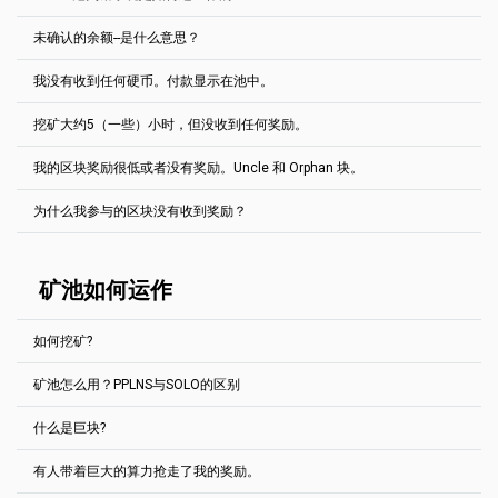
默认选择Pool。
比特币网络中的部分交易费用。我们将所有挖矿者的报酬归入
钱包余额。
一个交易。然后，交易费用在挖矿者之间平分。这就是为什么
如果你有足够的Hashpower，并且知道Solo是如何工作的，就去Solo
未确认的余额--是什么意思？
目前每个挖矿者的费用低于0.5美元。
2Miners池使用公平的奖励系统 "每最后N股支付" - PPLNS。这个系统
吧。
是用来防止 "池跳"。池检查你已经发送了多少股，从最后N股的池，并
以ETH支付报酬会在您达到报酬门槛后两小时内发出。以BTC和NANO
How the Mining Pool Works: PPLNS vs. SOLO
(English)
我没有收到任何硬币。付款显示在池中。
根据该值进行支付。不同的池的N值是不同的。
池子发现的每一个区块都需要在池子获得奖励之前进行确认。这意味
支付报酬可在每天12:00 UTC支付一次。
着在这个区块之后应该通过一定数量的区块。
Ergo, EthereumPoW - 最后300 000股
使用自动兑换不需要任何特殊设置。您只需在挖矿软件设置中添加收
挖矿大约5（一些）小时，但没收到任何奖励。
通常情况下，你只需要等待一段时间。
请查看矿池的 "区块 "部分，查看特定币种需要多少区块。例如对于比
取报酬的加密货币钱包地址（ETH，BTC或NANO）。
Ravencoin, Kaspa, Bitcoin Cash - 最后200 000股
特币黄金来说，需要100个区块。平均每个区块需要10分钟=20小时，
有时你看到资金池已经进行了支付，但你的钱包是空的。首先请检查
截至目前，自动兑换只能在2Miners的以太坊池（
PPLNS
和
SOLO
）中
我的区块奖励很低或者没有奖励。Uncle 和 Orphan 块。
Zephyr - 最后100 000股
这样余额就会从未确认转为未支付。
只要找到区块，你就会得到你的奖励。请多等一点时间。我们使用
您挖矿的币的区块链。你在区块链上看到付款了吗？如果是->请等待
运行。
PPLNS奖励系统。您应该在区块被发现的时候挖矿（即使区块不是您
Grin - 最后60 000股
一段时间。你的钱包软件需要几分钟（甚至几个小时）才能得到所需
为什么我参与的区块没有收到奖励？
发现的）。
请阅读我们的帖子【
如何在不付费的情况下获得以太坊挖矿的报
数量的交易确认。特别是当你挖矿到交易所钱包的时候。
Ethereum
PoW
网络，以及其他Ethash币，有叔块和孤块。
Ethereum Classic, Beam, Neoxa, Nervos CKB, Neurai, Nexa, Clore,
酬
】。
PPLNS是一个集体矿池。矿机们一起寻找区块。当它被发现时，他们
Zcash - 最后50 000股
每个币都有不同的区块链探索器。但是，支付的Tx ID通常是可以点击
叔块是一个不在最长链上的区块。Ethereum
PoW
激励矿机在挖矿区
根据他们的哈希勒特率来分配区块奖励。
的。
我们使用 PPLNS 2Miners上的奖励系统。矿机们一起寻找区块。
当它
块时加入一个叔块的列表，以降低中心化动机，增加通过增加主链上
Bitcoin Gold, Aeternity, MimbleWimbleCoin - 最后20 000股
被发现时，他们根据他们的算力来分配区块奖励
。这个系统是用来防
矿池如何运作
的工作量来提高链的安全性（所以没有工作，或者至少更少的工作，
可能发生的情况是，在高难度的币上，找到一个区块需要花费很多时
止 "跳池 "的。池子会检查你从池子的最后N股中发出了多少股，并根
Cortex - 最后12 000股
被浪费在陈旧的块上）。
间。有的时候需要几个小时甚至几天的时间! 请耐心等待或者选择难度
据这个值进行支付。例如Ethereum PoW的N值是300 000股。
阅读更
区块确认需要每个币的时间不同。
较低的币。
叔块的奖励明显低于普通块。叔块用一个特殊的 "叔" 块列表中的标
多
如何挖矿?
签。
池子的
机率
超过500%。一切正常吗？
对于大多数代币而言，起付线均可以修改。
这可能发生在你的算力太低的情况下，例如，如果你只有1个GPU。在
这种情况下，即使您在找到区块时向池中发送了股份，您的百分比也
前往“账户设置”标签。
矿池怎么用？PPLNS与SOLO的区别
请转到 帮忙 部分。即使你没有挖矿机，也有可能挖矿.
可能为零（您从最后的300 000个股份中得到了0个）。你将不会收到
在“矿机IP地址”字段标明网站所提示的矿机IP地址。IP地址的末
任何奖励的区块。然而，如果你继续挖矿，你每天的平均奖励应该达
尾数字必须与网站的提示符相对应。
例如 EthereumPoW (ETHW):
什么是巨块?
到计算值。
在“付款额”字段标明所期望的起付线。
矿池从所有连接的矿机那里获得解决方案，如果这些众多解决方案中
https://ethw.2miners.com/zh/help
点击“保存”。
的一个看起来是一个合适的解决方案，矿池就会获得所创建区块的奖
有人带着巨大的算力抢走了我的奖励。
励。这个奖励会根据矿机所付出的努力按比例分享，并转发给他们的
交易数据被记录在区块中。新的交易被矿机处理成新的区块，这些区
钱包。