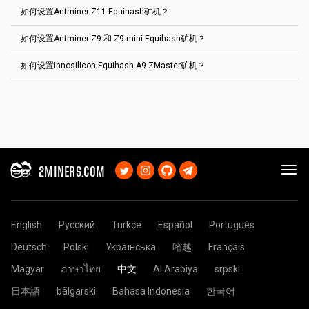
--algo grin32 --server grin.2miners.com --port 3030 --user
proxywallet 0xed82b7359dc303d24dd3e1843ebbfaacbd37d279
URL: stratum+tcp://clo.2miners.com:3030
如何设置Antminer Z11 Equihash矿机？
YOUR_ADDRESS.RIG_ID
proxypool1 etc.2miners.com:1010
这是Ethereum矿池的基本设置。你可以很容易地设置任何其他匕首桥
proxypool2 etc.2miners.com:1010
Worker: YOUR_ADDRESS.ASIC_ID
本（Ethash）矿池，只需改变以下参数 host:port 地址。你可以在每
Bitcoin Gold Gminer
输入钱包名称并点击“添加钱包”按钮。
flags --cl-global-work 8192 --farm-recheck 200
如何设置Antminer Z9 和 Z9 mini Equihash矿机？
个池的帮助部分找到这些设置。
https://eth.2miners.com/zh/help
YOUR_ADDRESS
这是ZCash矿池的基本设置。你可以很容易地设置任何其他Equihash
是你的Ethereum钱包地址。
选择你想挖矿的硬币。在这个例子中，我们选择BEAM
--algo 144_5 --pers BgoldPoW --server btg.2miners.com --port 4040 -
选择您要挖掘的代币。在此案例中，我们选择ETH。选择您要
选择您要挖掘的代币。在此案例中，我们选择以太坊。
ASIC_ID
矿池，只需改变以下参数 host:port 地址。你可以在每个池的帮助部分
是你希望在矿机统计页面中显示的ASIC的名称。最多 32 个字
选择您的钱包地址或点击Add Wallet
URL: stratum+tcp://eth.2miners.com:2020
-user YOUR_ADDRESS.RIG_ID --pass x
使用的挖矿软件。例如凤凰矿机ETH。在“账户组”菜单中选择
如何设置Innosilicon Equihash A9 ZMaster矿机？
符。使用英文字母、数字和符号"-"和"_"。你可以留空。
找到这些设置。
https://zec.2miners.com/zh/help
您的ETH钱包地址。选择离您最近的矿池地址（默认选择
这是ZCash矿池的基本设置。你可以很容易地设置任何其他Equihash
Worker: YOUR_ADDRESS.ASIC_ID
EU）。
矿池，只需改变以下参数 host:port 地址。你可以在每个池的帮助部分
Password: x
Antminer Z11
YOUR_ADDRESS
找到这些设置。
https://zec.2miners.com/zh/help
是你的Ethereum钱包地址。
这是ZCash矿池的基本设置。你可以很容易地设置任何其他Equihash
请阅读
URL: stratum+tcp://zec.2miners.com:1010
本文
(英文）如果你的Antminer已经停止挖矿Ethereum。这可
ASIC_ID
是你希望在矿机统计页面中显示的ASIC的名称。最多 32 个字
矿池，只需改变以下参数 host:port 地址。你可以在每个池的帮助部分
Antminer Z9, Z9 Mini
能是由不断增长的DAG文件问题引起的。
符。使用英文字母、数字和符号"-"和"_"。你可以留空。
Worker: YOUR_ADDRESS.ASIC_ID
找到这些设置。
https://zec.2miners.com/zh/help
URL: stratum+tcp://zec.2miners.com:1010
Password: x
YOUR_ADDRESS
URL: stratum+tcp://zec.2miners.com:1010
是你的ZEC钱包地址。
Worker: YOUR_ADDRESS.ASIC_ID
ASIC_ID
是你希望在矿机统计页面中显示的ASIC的名称。最多 32 个字
Worker: YOUR_ADDRESS.ASIC_ID
符。使用英文字母、数字和符号"-"和"_"。你可以留空。
YOUR_ADDRESS
是你的ZEC钱包地址。
2MINERS.COM
YOUR_ADDRESS
是你的ZEC钱包地址。
ASIC_ID
是你希望在矿机统计页面中显示的ASIC的名称。最多 32 个字
Password: x
ASIC_ID
是你希望在矿机统计页面中显示的ASIC的名称。最多 32 个字
选择2Miners矿池并选择离您最近的地点。如您不确定，请始
符。使用英文字母、数字和符号"-"和"_"。你可以留空。
符。使用英文字母、数字和符号"-"和"_"。你可以留空。
终选择EU服务器。
Password: x
点击“应用”按钮。
Password: x
在“钱包”字段粘贴您的钱包地址。
English
Русский
Türkçe
Español
Português
配置现在将发送至矿机，挖矿过程将自动开启。
一切就绪后，您的矿机便可在2Miners的矿池中挖矿。
Deutsch
Polski
Українська
㗂越
Français
Magyar
ภาษาไทย
中文
Al Arabiya
srpski
日本語
bãlgarski
Bahasa Indonesia
한국어
将您的钱包地址粘贴在Address 字段中输入他的名字Name 下
面的字段。按 Create 按钮