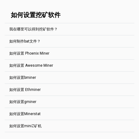
"use_tls": true,
易所钱包地址工作良好。
作很好。
显然，你的朋友得到6个骰子的机会要多得多（6倍），但这并不意味
其中详细描述了什么是
机率
。
"tls_fingerprint": "",
着你不能赢。假设一个区块的奖励是70美元。你可以和你的朋友联合
很遗憾，我们无能为力。别人会收到你的硬币。
每个币都有一个帮助页面 "如何开始"->通常它有一个链接到支持这个
"pool_weight": 1
起来，一起找到这个区块，并以公平的方式分配收益--你得到10美元，
挖矿5（些）小时。没有收到任何奖励。
如何设置挖矿软件
币的官方钱包和/或加密交易所。
}
我们不能将任何硬币从一个地址转移到另一个地址，如果它们还没有
他的部分是60美元。
],
从池中发送。此外，我们无法帮助您，如果硬币已经发送。
"currency": "monero"
或者你也可以自己寻找区块，然后你自己可以得到找到区块的全部70
Telegram监控机器人也可以使用。
Pool2MinersBot
请始终注意您输入的钱包地址。
我在哪里可以得到挖矿软件？
}
美元。在完美的世界里，这比你和朋友合作要多花7倍的时间，但我们
的世界并不理想。
如果你不知道什么是SSL连接和如何设置，请使用标准设置。
如何制作bat文件？
阅读全文
Solo Mining Pools – How to Catch Your Luck
(In English)
每个币都有一个帮助部分 "如何开始"。推荐的挖矿软件列表就在那
有iOS和Android的第三方应用，可以监控在2Miners上工作的矿机。
里。
CoinDash
如何设置 Phoenix Miner
bat文件是需要提供您的钱包地址、矿机ID、其他设置给挖矿软件的。
Ethereum Mining Monitor
每个挖矿软件都有不同的bat文件结构。
如何设置 Awesome Miner
这是Ethereum矿池的基本设置。你可以很容易地设置任何其他的
Foreman.mn
我们在 "如何开始 "的帮助部分提供了每个币的bat文件的例子。
Dagger Hashimoto泳池 host:port 地址
Minerstat
通常，你需要做的就是->下载推荐的软件，然后制作bat文件，将钱包
如何设置bminer
Awesome Miner 是一款非常受欢迎的Windows应用程序，用于管理
setx GPU_FORCE_64BIT_PTR 0
地址和矿机ID替换到我们的bat文件示例中。
Rig online
和监控加密货币挖矿。设置非常简单，请按照以下步骤操作。
setx GPU_MAX_HEAP_SIZE 100
如何设置 Ethminer
setx GPU_USE_SYNC_OBJECTS 1
Equihash 144.5
Mining Monitor 4 2miners Pool
下载
Awesome Miner
setx GPU_MAX_ALLOC_PERCENT 100
去
2Miners page
中添加池子 Awesome Miner
这是基本的设置 Bitcoin Gold挖矿池。你可以轻松地设置任何其他
setx GPU_SINGLE_ALLOC_PERCENT 100
MinerBox iOS
,
MinerBox Android
如何设置gminer
输入硬币的具体钱包地址
这是Ethereum矿池的基本设置。你可以很容易地设置任何其他的
Equihash 144.5 换了个池子host:port地址.
Dagger Hashimoto泳池 host:port 地址
bminer -uri
如何设置Minerstat
PhoenixMiner.exe -coin eth -pool eth.2miners.com:2020 -rvram 1 -
Equihash 144.5
ethminer.exe --farm-recheck 2000 -U -P
zhash://YOUR_ADDRESS.RIG_ID@btg.2miners.com:4040
wal YOUR_ADDRESS.RIG_ID -proto 4
stratum1+tcp://YOUR_ADDRESS.RIG_ID@eth.2miners.com:2020
pause
这是基本的设置 Bitcoin Gold挖矿池。你可以轻松地设置任何其他
如何设置miniZ矿机
YOUR_ADDRESS
是你的钱包地址。
Minerstat是专业的挖矿管理和监控平台，它支持在所有2Miners矿池
Equihash 144.5 换了个池子host:port地址.
YOUR_ADDRESS
是你的钱包地址。
RIG_ID
是您希望在矿机统计页面中显示的矿机名称。最多32个字符。
YOUR_ADDRESS
是你的钱包地址。
上挖矿。
使用这个链接注册
，minerstat会将所有2Miners矿池加载到
RIG_ID
是您希望在矿机统计页面中显示的矿机名称。最多32个字符。
请使用英文字母、数字和符号"-"和"_"。你可以留空。
RIG_ID
是您希望在矿机统计页面中显示的矿机名称。最多32个字符。
miner.exe --algo 144_5 --pers BgoldPoW --server btg.2miners.com --
你的地址编辑器中，所以你需要做的就是将钱包添加到地址编辑器