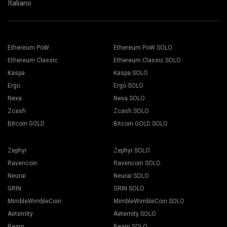
Italiano
选择2Miners矿池。当弹出时，选择离你最近的服务器位置。
欧洲的默认位置是 EU
选择恰当的挖矿软件。推荐的挖矿软件可以在“
如何入门
”页面
找到。按下保存按钮。
前往“矿机”标签。
Ethereum PoW
Ethereum PoW SOLO
选择您的矿机并按下“挖矿”按钮。
Ethereum Classic
Ethereum Classic SOLO
Kaspa
Kaspa SOLO
Ergo
Ergo SOLO
Nexa
Nexa SOLO
Zcash
Zcash SOLO
Bitcoin GOLD
Bitcoin GOLD SOLO
从下拉式列表中选择您的钱包、代币以及矿机。
Zephyr
Zephyr SOLO
Ravencoin
Ravencoin SOLO
Neurai
Neurai SOLO
按下“应用至所有”按钮来开启挖矿操作。
GRIN
GRIN SOLO
MimbleWimbleCoin
MimbleWimbleCoin SOLO
Aeternity
Aeternity SOLO
选择适当的挖矿软件。推荐的挖矿软件可以在 "
如何开始
"页
Beam
Beam SOLO