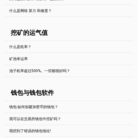
PhoenixMiner.exe -coin eth -pool ssl://eth.2miners.com:12020 -wal
从你开始挖矿开始，你的算力就会逐渐增加。请等待。矿池根据你的
YOUR_ADDRESS.RIG_ID
你也可以使用其他盈利计算器。
挖矿设备（工人）发送的股份数量来决定你的算力。这个值可能与报
https://whattomine.com/
什么是网络 算力 和难度？
告的算力（在你的挖矿软件中）有一点不同。
Gminer (AE, GRIN, BTG, BTCZ, ZEL)
你可以随时在资金池网站上输入资金池页面右上角的钱包地址查看你
然而，还有另一种策略。你可以去你选择的矿池的 "矿机在线 "页面，
的矿机活动情况。
增加--ssl 1参数，例如
找到与你相似的矿机的算力。通过他的统计数据来了解你在1小时/12
你可以看看这篇文章
"挖掘难度和网络算力解释"
miner.exe --algo aeternity --server ae.2miners.com --port 14040 --
小时/1天/1周/1个月内能挖多少矿。如果你选择的矿机在你寻找的时
user YOUR_ADDRESS.RIG_ID --ssl 1
挖矿的运气值
间段内在线，这个方法就会有效。
T-Rex (RVN, XZC)
什么是机率？
在主机名前添加stratum+ssl://，以实现SSL 池子
t-rex.exe -a kawpow -o stratum+ssl://rvn.2miners.com:16060 -u
YOUR_ADDRESS.RIG_ID -p x
矿池幸运率
挖矿的性质是概率论的：如果你发现一个块比你的统计学上应该早，
该矿池还提供官方移动应用：
kawpowminer (RVN)
如果它需要更长的时间，你是幸运的，你是不幸运的。在一个完美的
在 App Store 下载
|
在 Google Play 下载
池子机率超过500%。一切都很好吗？
世界池将找到一个块上100％的
机率
值。小于100％，然后100％意味
在主机名前添加stratum+tls://，以实现 SSL 池子
让我们想象一下，你正在掷骰子，你需要得到6个数字，在完美的世界
着池是幸运的。超过100％，则意味着池的
机率
不好。
kawpowminer -U -P stratum+tls://YOUR_ADDRESS.RIG_ID:16060
里，如果你掷了很多次，数字6应该出现在16.67%的情况下，也就是
每六次（因为骰子有六个面），对吗？在完美的世界里，如果你掷了
是的，一切都很好。一切都很好。不要担心。
XMR-Stak (Monero)
很多次，数字6应该出现在16,67%的情况下，也就是每六次（因为骰
钱包与钱包软件
子有六个面），对吗？
挖矿的本质是概率性的：如果你比你统计学上应该更早找到一个区
使用 "use_tls"：true参数，例如
块，平均来说，你是幸运的，如果它需要更长的时间，你是不幸运
{
在现实生活中，你可能会很幸运，如果你实验的话，数字6会连续出现
的。在一个完美的世界里，你会找到一个100%机率值的区块。小于
"pool_list": [
几次。
钱包-如何创建加密币的钱包？
100%意味着池子是幸运的。超过100%意味着池子不走运。
{
"pool_address": "xmr.2miners.com:12222",
挖矿中寻找解决方案的过程就相当于掷骰子，尽管听起来很奇怪。你
我们见过600%，800%甚至1500%的
机率
。这可能会发生，我们也无
"wallet_address": "YOUR_ADDRESS",
我可以在交易所钱包中挖矿吗？
在和整个世界竞争，但重点不会改变。
能为力。
每个币都有一个完整的区块链的官方钱包。它可能会占用你电脑上的
"rig_id": "RIG_ID",
大量磁盘空间。
比如说你有一块显卡，而你的朋友有
6-GPU的挖矿Rig
，这相当于你有
"pool_password": "x",
我们强烈建议你阅读这篇文章
What is Mining and Mining Luck?
我挖到了错误的钱包地址!
一个骰子，而他有六个骰子。你每个骰子掷一次，尽量掷到6个。
"use_nicehash": false,
是的，你可以在交易所钱包中挖矿。不管他们怎么说。2Miners与交
(English)
你也可以使用加密交易所上生成的钱包地址。2Miners在这方面的工