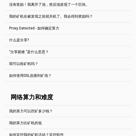
块被添加到区块链的末端。
孤块是一个被拒绝的区块。最常见的情况是，当另一个池比我们的池
没有奖励！我离开了池，然后池发现了一个巨块。
快一小段时间（几毫秒）找到相同的块解决方案时，它就会出现。
发现答案的矿池会得到奖励。例如，在比特币区块链中，奖励是3.125
如果矿池有1MS/s，某个矿机以9MS/s的速度出现，他将获得90%的
BTC，在Ethereum PoW网络中--2 ETHW，在Ravencoin网络中-2500
奖励，这很公平。不管矿池在此之前是否有几天都没有矿块。
孤块根本没有任何奖励。这些区块用特殊的"拒绝" 块列表中的标签。
RVN等。
我的矿机在被发现之前就关机了。我会得到奖励吗？
我们用的是PPLNS 奖励系统。池子会检查你从池子的最后N股中发送
没有人能够预测区块什么时候被发现（矿机，池主，没有人）。租用
然而，对于一些加密货币来说，即使你独自挖矿，你仍然可以在合理
了多少股，并根据该值进行支付。对于EthereumPoW来说，300 000
哈希力量，不可能 "准时 "找到区块。
Proxy Detected - 如何确定算力
的时间内找到区块解决方案。在你的本地设施中，总是很难为每个你
最后的股份被考虑在内（
阅读更多
）。如果你的股份比例是0%，那么
我们使用
PPLNS
奖励系统。我们的矿池会计算你在最后N股中发送的股
别担心PPLNS 我们的水池中使用的系统可以防止水池跳动。
想要挖矿的硬币运行完整的节点。因此，2Miners为我们的每个硬币
你就会得到0的奖励。不幸的是...
份百分比。区块奖励在矿机之间按比例分享这个百分比。
提出了SOLO池。它的工作原理与标准池相同：你用你的挖矿软件连接
Jika anda mengalami kesulitan dalam pengaturan minimum
什么是分享?
矿池根据你的挖矿设备（工人）发送的股份数量来决定你的哈希特
到一个指定的地址，你会得到所有可用的2Miners功能：统计，机器
根据池子的算力，它需要一些时间（通常是几分钟），N股的总数才会
pembayaran, silahkan baca petunjuk kami
Bagaimana cara
率。这个值可能与报告的哈希特不同（在挖矿软件中）。
人等。
出现。
mengubah pembayaran minimum di Pool Ethereum 2Miners:
"分享困难 "是什么意思？
矿工的份额率显示在统计页面以及矿工的估计每日利润。 请注意，这
Panduan terperinci
(Bahasa Inggris).
分享到 是区块可能的有效散列。共享是由您的矿机发送到池中以证明
我们注意到，一些矿机使用一个特殊的代理服务器，过滤掉低难度的
SOLO挖矿是一种加密货币挖矿，同时使用自己的（或租赁）硬件，但
因此，如果你的矿机在发现区块前几秒钟关闭--你将完全得到你的奖励
只是一个近似值。 池块可能包括一些交易并且成本更高。另一方面，
他们的工作。检查
本文
.
股份，只提交能解决区块的股份。这将显示为低哈希特率的矿机找到
没有其他矿机的帮助。如果你找到了一个区块的解决方案--你就能得到
（因为它被打开了）。如果它关闭15分钟前的块 - 你什么都没有得
如您在设置付款额时遇到困难，请阅读我们的文章
如何在2Miners以
这个区块可能是
Uncle或Orphan
。
我可以租矿机吗？
了很多区块。我们不知道矿机到底为什么使用代理服务器：也许他们
币，如果你没有找到--你什么都得不到。就像ABBA的歌里说的那
到。
2矿机池给每个矿机提交的股票都有一个静态难度。
查看这篇文章
。
太坊矿池中修改起付线：详细指南
（英文版）
只是想减少他们的互联网流量。
样，"赢家通吃"。
如何使用SSL连接到矿池？
如果我们发现矿机使用代理服务器，我们就会添加一个特殊的 "Proxy
阅读更多（英语）
2Miners本身并不提供挖矿矿机服务，但它支持所有已知的矿机租赁
。
Detected" 在他的统计页面上的标签。
服务。
安全套接字层(SSL)连接可在2Miners池中使用。
2Miners是官方支持的池的
Miningrigrentals.com
和
为了找到 SSL 端口进入你挖矿的币种的 "如何开始 "页面的底部。
网络算力和难度
Nicehash.com
..
例如 Ethereum (ETH):
对于大多数硬币，我们有Nicehash专用端口。如果您使用
https://eth.2miners.com/zh/help
Nicehash，请查看每个币的帮助部分 "如何开始"。
我的算力可以挖矿多少钱？
请注意，挖矿软件的设置可能会有所不同。
我的算力比矿机的低
PhoenixMiner (所有Ethash币)
有许多方法可以估计你的潜在奖励。
在主机名前加上ssl://，作为 SSL 池子
池矿和独石矿的最佳计算器是
https://2cryptocalc.com/
如何监控我的矿机活动？监控软件