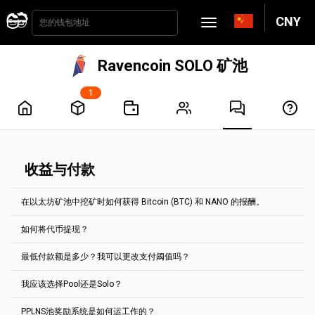
CNY
Ravencoin SOLO 矿池
1
收益与付款
在以太坊矿池中挖矿时如何获得 Bitcoin (BTC) 和 NANO 的报酬。
如何将代币提现？
如果您在2Miners矿池中开采以太坊，可以从三种加密货币中选择一
种收取报酬：以太坊，比特币，或纳米币。要使用以太坊和比特币支
最低付款额是多少？我可以更改支付阈值吗？
付的最低报酬是0.005 ETH（约18美元），纳米币的则为 0.0005
每两小时将自动处理付款事宜。想要获取付款，您需要达到起付线。
ETH（约1.8美元）。
对于大部分代币而言，您均可以在“账户设置”标签中对其进行设置。
我应该选择Pool还是Solo？
NANO: 当挖矿者以NANO获得报酬时，他们根本不需要支付任
最低付款额显示在每个代币池的主页上。
何为最低付款额？我可以修改起付线吗？
何费用。
例如，以太坊经典矿池，最低付款额为0.1 ETC。
BTC: 当挖矿者从我们的支付平台获得报酬时，他们只需支付
特定加密货币地址所积累的任何收益仅会支付给特定地址。不可并入
PPLNS池奖励系统是如何运工作的？