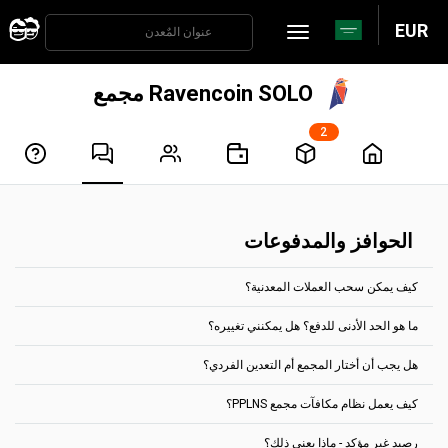
EUR
Ravencoin SOLO مجمع
2
الحوافز والمدفوعات
كيف يمكن سحب العملات المعدنية؟
ما هو الحد الأدنى للدفع؟ هل يمكنني تغييره؟
تتم معالجة المدفوعات تلقائيًا كل ساعتين. للحصول على الأرباح، يجب أن
تصل إلى الحد المسموح له للدفع، بالنسبة لمعظم العملات، يمكنك تعيينها
هل يجب أن أختار المجمع أم التعدين الفردي؟
في علامة التبويب "إعدادات الحساب".
من خلال الصفحة الرئيسية، يظهر الحد الأدنى للدفع لكل مجموعة عملات.
ما هو الحد الأدنى للدفع؟ هل يمكنني تغييره؟
على سبيل المثال، بالنسبة لمجمع تعدين Ethereum Classic، يكون الحد
كيف يعمل نظام مكافآت مجمع PPLNS؟
اختر تجمعاُ بشكل افتراضي.
الأدنى للدفع هو 0.1 ETC.
لا يجوز دفع أي مكافآت متراكمة عن طريق عنوان عملة مشفرة معين، إلا إلى
انتقل إلى الفردي فقط في حالة ما إذا كان لديك ما يكفي من قوة التجزئة،
هذا العنوان المحدد. كما لا يمكن دمج أرصدة المحفظة.
رصيد غير مؤكد - ماذا يعني ذلك؟
وكنتَ على دراية بعمل التعدين الفردي.