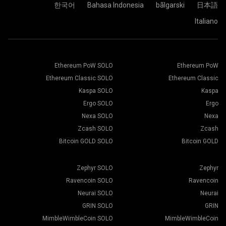
كل شيء جاهز تماماً، وجهاز التعدين الخاص بك، يقوم بالتعدين في
한국어
Bahasa Indonesia
bãlgarski
日本語
مجمع 2Miners.
الصق عنوان محفظتك في حقل العنوان واكتب اسمها في حقل
Italiano
اختر برنامج التعدين المناسب. يمكن العثور على برنامج التعدين
الاسم أدناه. اضغط على زر إنشاء.
الموصى به، من خلال صفحة "
كيف أبدأ
". اضغط على زر حفظ.
اختر مجمع التعدين 2Miners،عندما تظهر النافذة المنبثقة، حدد
انتقل إلى علامة التبويب "العمال".
أقرب خادم إليك. الموقع الافتراضي لأوروبا هو الاتحاد الأوروبي.
حدد أجهزة التعدين واضغط على زر التعدين.
Ethereum PoW SOLO
Ethereum PoW
Ethereum Classic SOLO
Ethereum Classic
Kaspa SOLO
Kaspa
Ergo SOLO
Ergo
اختر المحفظة، والعملة، والمُعدن من أسفل القائمة.
Nexa SOLO
Nexa
Zcash SOLO
Zcash
Bitcoin GOLD SOLO
Bitcoin GOLD
اضغط على زر تطبيق على الكل لبدء التعدين.
Zephyr SOLO
Zephyr
Ravencoin SOLO
Ravencoin
Neurai SOLO
Neurai
GRIN SOLO
GRIN
MimbleWimbleCoin SOLO
MimbleWimbleCoin