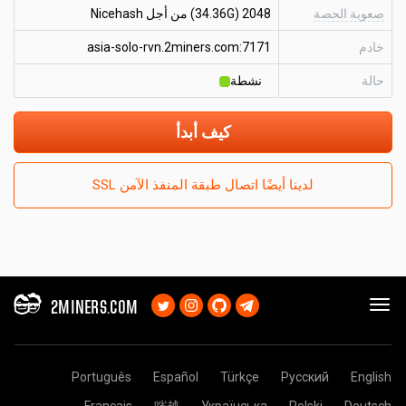
صعوبة الحصة
2048 (34.36G) من أجل Nicehash
خادم
asia-solo-rvn.2miners.com:7171
حالة
نشطة
كيف أبدأ
لدينا أيضًا اتصال طبقة المنفذ الآمن SSL
2MINERS.COM
Português
Español
Türkçe
Русский
English
Français
㗂越
Українська
Polski
Deutsch