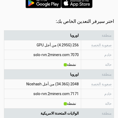
اختر سيرفر التعدين الخاص بك:
منطقة
اوروبا
صعوبة الحصة
256 (4.295G) من أجل GPU
خادم
solo-rvn.2miners.com:7070
حالة
نشطة
منطقة
اوروبا
صعوبة الحصة
2048 (34.36G) من أجل Nicehash
خادم
solo-rvn.2miners.com:7171
حالة
نشطة
منطقة
الولايات المتحدة الامريكية