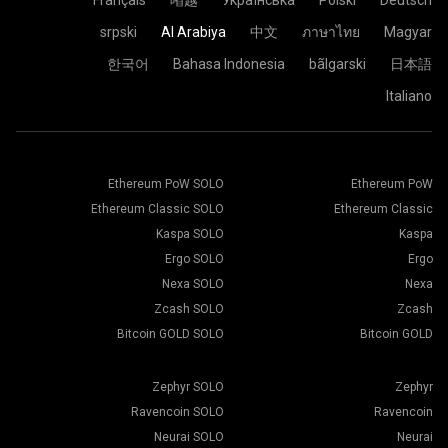
srpski
Al Arabiya
中文
ภาษาไทย
Magyar
한국어
Bahasa Indonesia
bãlgarski
日本語
Italiano
Ethereum PoW SOLO
Ethereum PoW
Ethereum Classic SOLO
Ethereum Classic
Kaspa SOLO
Kaspa
Ergo SOLO
Ergo
Nexa SOLO
Nexa
Zcash SOLO
Zcash
Bitcoin GOLD SOLO
Bitcoin GOLD
Zephyr SOLO
Zephyr
Ravencoin SOLO
Ravencoin
Neurai SOLO
Neurai