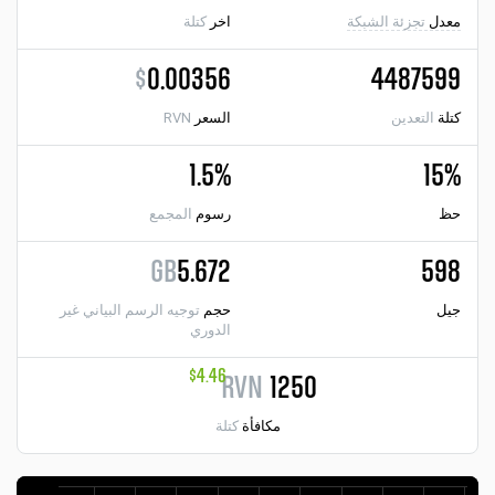
معدل
تجزئة الشبكة
اخر
كتلة
$
0.00356
4487599
كتلة
التعدين
السعر
RVN
1.5%
15%
حظ
رسوم
المجمع
GB
5.672
598
جيل
حجم
توجيه الرسم البياني غير
الدوري
$4.46
RVN
1250
مكافأة
كتلة