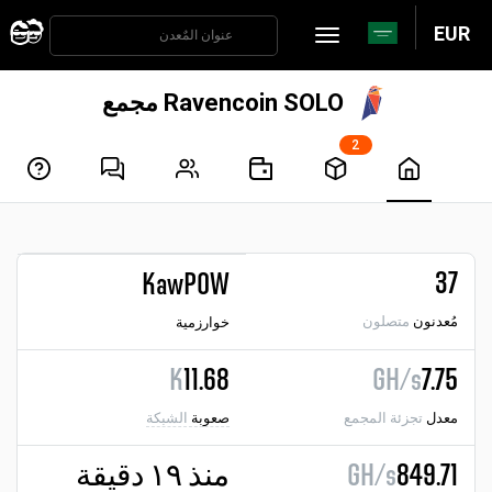
EUR
Ravencoin SOLO مجمع
2
37
KawPOW
مُعدنون
متصلون
خوارزمية
K
11.68
GH/s
7.75
معدل
تجزئة المجمع
صعوبة
الشبكة
849.71
GH/s
منذ ١٩ دقيقة