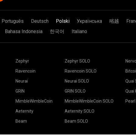
Português
Deutsch
Polski
Українська
㗂越
Fran
Bahasa Indonesia
한국어
Italiano
Zephyr
Zephyr SOLO
Nerv
Ravencoin
Ravencoin SOLO
Bitco
Neurai
Neurai SOLO
Quai
GRIN
GRIN SOLO
Quai
MimbleWimbleCoin
MimbleWimbleCoin SOLO
Pearl
Aeternity
Aeternity SOLO
Beam
Beam SOLO