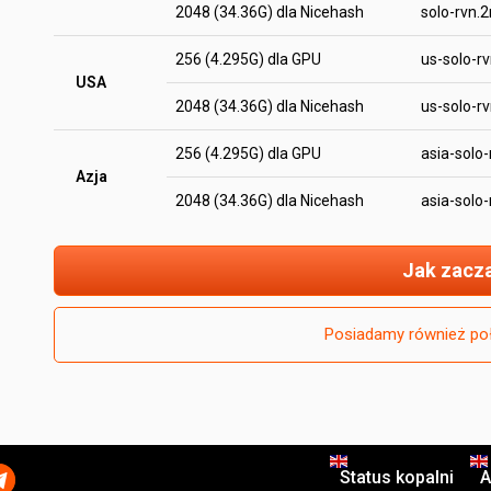
2048 (34.36G) dla Nicehash
solo-rvn.
256 (4.295G) dla GPU
us-solo-r
USA
2048 (34.36G) dla Nicehash
us-solo-r
256 (4.295G) dla GPU
asia-solo
Azja
2048 (34.36G) dla Nicehash
asia-solo
Jak zacz
Posiadamy również po
Status kopalni
A