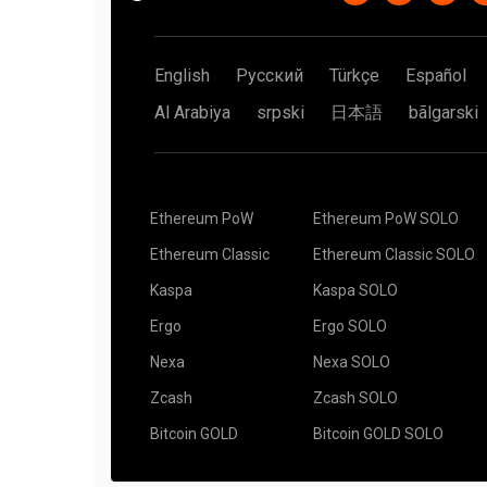
English
Русский
Türkçe
Español
Al Arabiya
srpski
日本語
bãlgarski
Ethereum PoW
Ethereum PoW SOLO
Ethereum Classic
Ethereum Classic SOLO
Kaspa
Kaspa SOLO
Ergo
Ergo SOLO
Nexa
Nexa SOLO
Zcash
Zcash SOLO
Bitcoin GOLD
Bitcoin GOLD SOLO