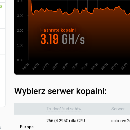
4.00
0%
3.00
Hashrate
kopalni
2.00
3.19
GH/s
1.00
0.00
17:00
16:00
15:00
01:00
00:00
23:00
22:00
21:00
20:00
19:00
18:00
Wybierz serwer kopalni:
Trudność udziałów
Serwer
256 (4.295G) dla GPU
solo-rvn.
Europa
u