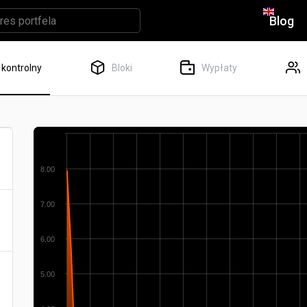
Blog
 kontrolny
Bloki
Wypłaty
8.00
7.00
6.00
5.00