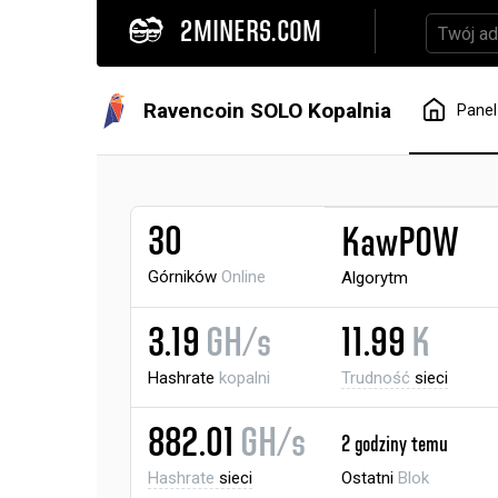
2MINERS.COM
Ravencoin SOLO Kopalnia
Panel
30
KawPOW
Górników
Online
Algorytm
3.19
GH/s
11.99
K
Hashrate
kopalni
Trudność
sieci
882.01
GH/s
2 godziny temu
Hashrate
sieci
Ostatni
Blok