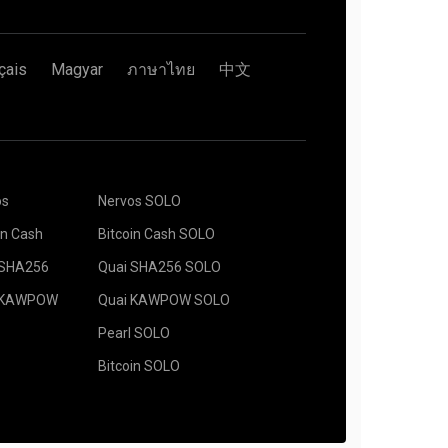
çais
Magyar
ภาษาไทย
中文
os
Nervos SOLO
in Cash
Bitcoin Cash SOLO
 SHA256
Quai SHA256 SOLO
 KAWPOW
Quai KAWPOW SOLO
Pearl SOLO
Bitcoin SOLO