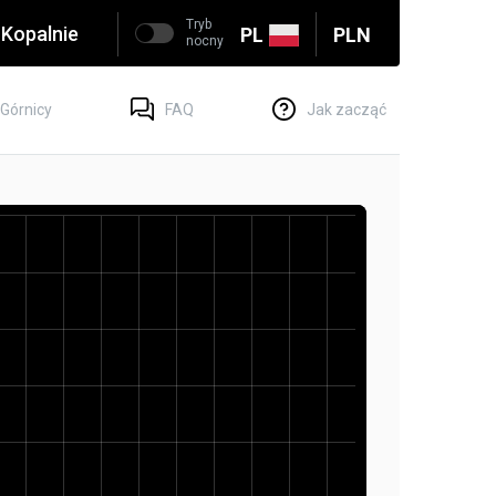
Tryb
Kopalnie
PL
PLN
nocny
Górnicy
FAQ
Jak zacząć