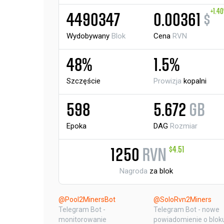
+1.4
4490347
0.00361
$
Wydobywany
Blok
Cena
RVN
48%
1.5%
Szczęście
Prowizja
kopalni
598
5.672
GB
Epoka
DAG
Rozmiar
$4.51
1250
RVN
Nagroda
za blok
@Pool2MinersBot
@SoloRvn2Miners
Telegram Bot -
Telegram Bot - nowe
monitorowanie
powiadomienie o blok