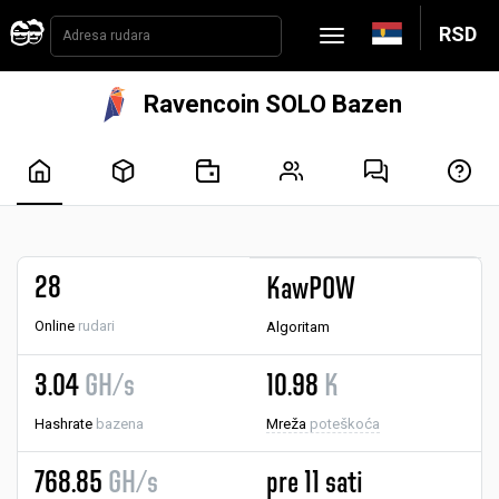
RSD
Ravencoin SOLO Bazen
28
KawPOW
Online
rudari
Algoritam
3.04
GH/s
10.98
K
Hashrate
bazena
Mreža
poteškoća
768.85
GH/s
pre 11 sati