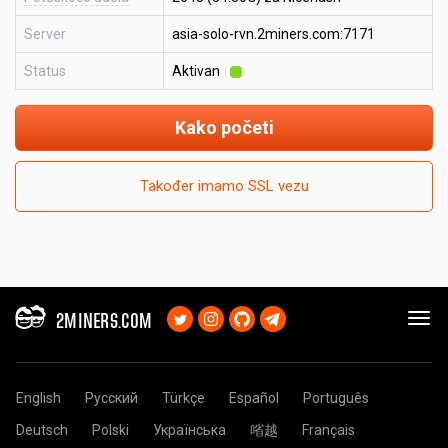
Server
asia-solo-rvn.2miners.com:7171
Status
Aktivan
Kako početi
Također imamo SSL vezu
2MINERS.COM
English
Русский
Türkçe
Español
Português
Deutsch
Polski
Українська
㗂越
Français