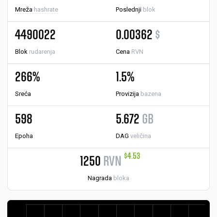
Mreža
hashrate
Poslednji
blok
4490022
0.00362
$
Blok
rudarenja
Cena
RVN
266%
1.5%
Sreća
Provizija
bazena
598
5.672
GB
Epoha
DAG
veličina
$4.53
1250
RVN
Nagrada
bloka