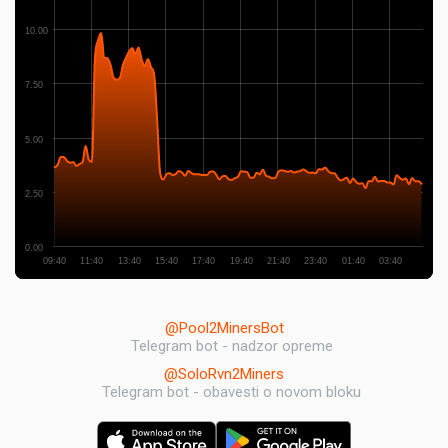
10.00
7.50
5.00
2.50
0.00
09:40
11:40
13:40
15:40
17:40
19:40
21:40
23:40
01:40
03:40
@Pool2MinersBot
Telegram bot - nadzor opreme
@SoloRvn2Miners
Telegram bot - obavesti o novom bloku