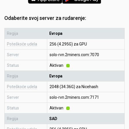
Odaberite svoj server za rudarenje:
Regija
Evropa
Poteškoće udela
256 (4.295G) za GPU
Server
solo-rvn.2miners.com:7070
Status
Aktivan
Regija
Evropa
Poteškoće udela
2048 (34.36G) za Nicehash
Server
solo-rvn.2miners.com:7171
Status
Aktivan
Regija
SAD