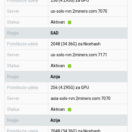
Poteškoće udela
256 (4.295G) za GPU
Server
us-solo-rvn.2miners.com:7070
Status
Aktivan
Regija
SAD
Poteškoće udela
2048 (34.36G) za Nicehash
Server
us-solo-rvn.2miners.com:7171
Status
Aktivan
Regija
Azija
Poteškoće udela
256 (4.295G) za GPU
Server
asia-solo-rvn.2miners.com:7070
Status
Aktivan
Regija
Azija
Poteškoće udela
2048 (34.36G) za Nicehash