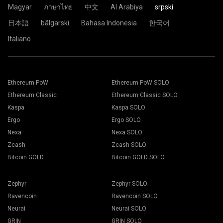
Magyar
ภาษาไทย
中文
Al Arabiya
srpski
日本語
bãlgarski
Bahasa Indonesia
한국어
Italiano
Ethereum PoW
Ethereum PoW SOLO
Ethereum Classic
Ethereum Classic SOLO
Kaspa
Kaspa SOLO
Ergo
Ergo SOLO
Nexa
Nexa SOLO
Zcash
Zcash SOLO
Bitcoin GOLD
Bitcoin GOLD SOLO
Zephyr
Zephyr SOLO
Ravencoin
Ravencoin SOLO
Neurai
Neurai SOLO
GRIN
GRIN SOLO