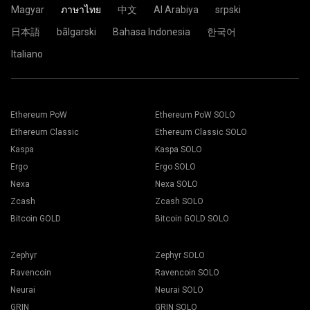
Magyar
ภาษาไทย
中文
Al Arabiya
srpski
日本語
bãlgarski
Bahasa Indonesia
한국어
Italiano
Ethereum PoW
Ethereum PoW SOLO
Ethereum Classic
Ethereum Classic SOLO
Kaspa
Kaspa SOLO
Ergo
Ergo SOLO
Nexa
Nexa SOLO
Zcash
Zcash SOLO
Bitcoin GOLD
Bitcoin GOLD SOLO
Zephyr
Zephyr SOLO
Ravencoin
Ravencoin SOLO
Neurai
Neurai SOLO
GRIN
GRIN SOLO