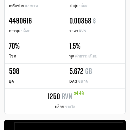
เครือข่าย
แฮชเรท
ล่าสุด
บล็อก
4490616
0.00358
$
การขุด
บล็อก
ราคา
RVN
70%
1.5%
โชค
พูล
ค่าธรรมเนียม
598
5.672
GB
ยุค
DAG
ขนาด
$4.49
1250
RVN
บล็อก
รางวัล