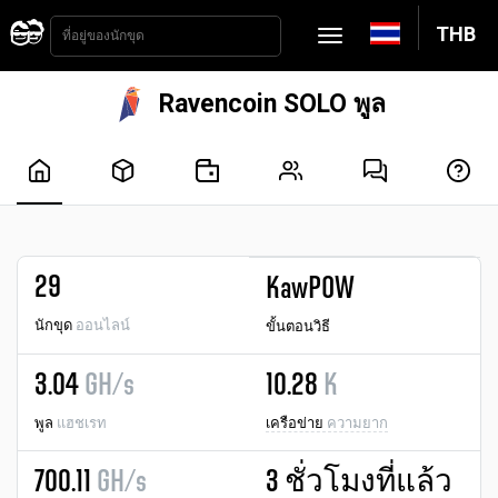
THB
Ravencoin SOLO พูล
29
KawPOW
นักขุด
ออนไลน์
ขั้นตอนวิธี
3.04
GH/s
10.28
K
พูล
แฮชเรท
เครือข่าย
ความยาก
700.11
GH/s
3 ชั่วโมงที่แล้ว